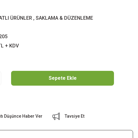
YATLI ÜRÜNLER
,
SAKLAMA & DÜZENLEME
205
TL + KDV
Sepete Ekle
atı Düşünce Haber Ver
Tavsiye Et