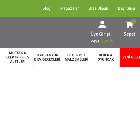
Blog
Mağazalar
Bize Ulaşın
Bayi Girişi
Üye Girişi
Sepet
Üye Ol
Veya
MUTFAK &
DEKORASYON
OTO & PET
BEBEK &
ELEKTRİKLİ EV
YENİ GELE
& EV GEREÇLERİ
MALZEMELERİ
OYUNCAK
ALETLERİ