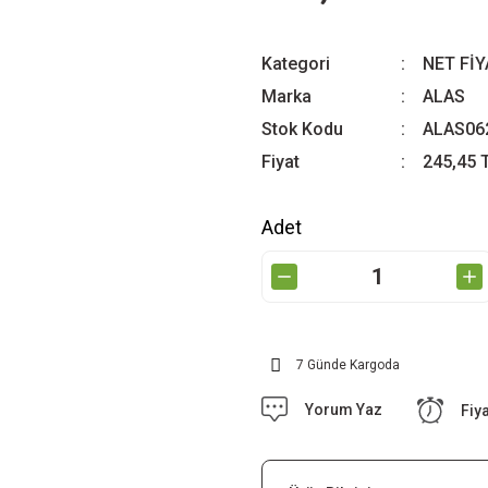
Kategori
NET Fİ
Marka
ALAS
Stok Kodu
ALAS06
Fiyat
245,45 
Adet
7 Günde Kargoda
Yorum Yaz
Fiy