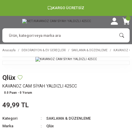
KARGO ÜCRETSİZ
Anasayfa
DEKORASYON & EV GEREÇLERİ
SAKLAMA & DÜZENLEME
KAVANOZ CA
Qlüx
KAVANOZ CAM SİYAH YALDIZLI 425CC
0.0 Puan - 0 Yorum
49,99 TL
Kategori
SAKLAMA & DÜZENLEME
Marka
Qlüx