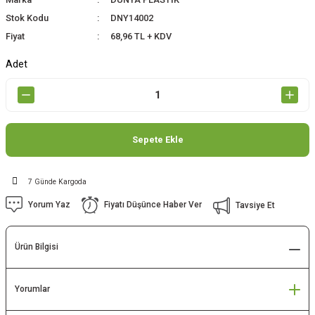
Stok Kodu
DNY14002
Fiyat
68,96 TL + KDV
Adet
Sepete Ekle
7 Günde Kargoda
Yorum Yaz
Fiyatı Düşünce Haber Ver
Tavsiye Et
Ürün Bilgisi
Yorumlar