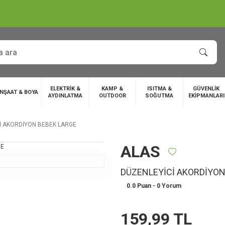
ELEKTRİK &
KAMP &
ISITMA &
GÜVENLİK
İNŞAAT & BOYA
AYDINLATMA
OUTDOOR
SOĞUTMA
EKİPMANLARI
İ AKORDİYON BEBEK LARGE
ALAS
DÜZENLEYİCİ AKORDİYON
0.0 Puan - 0 Yorum
159,99 TL