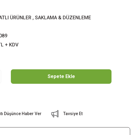
YATLI ÜRÜNLER
,
SAKLAMA & DÜZENLEME
089
TL + KDV
Sepete Ekle
atı Düşünce Haber Ver
Tavsiye Et