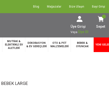
Blog
Mağazalar
Bize Ulaşın
Bayi Girişi
Üye Girişi
Sepet
Üye Ol
Veya
MUTFAK &
DEKORASYON
OTO & PET
BEBEK &
ELEKTRİKLİ EV
YENİ GELE
& EV GEREÇLERİ
MALZEMELERİ
OYUNCAK
ALETLERİ
 BEBEK LARGE