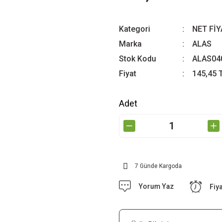
Kategori
NET Fİ
Marka
ALAS
Stok Kodu
ALAS04
Fiyat
145,45 
Adet
7 Günde Kargoda
Yorum Yaz
Fiy