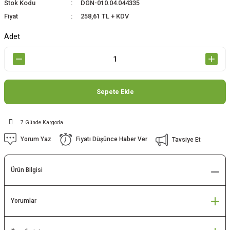
Stok Kodu
DGN-010.04.044335
Fiyat
258,61 TL + KDV
Adet
Sepete Ekle
7 Günde Kargoda
Yorum Yaz
Fiyatı Düşünce Haber Ver
Tavsiye Et
Ürün Bilgisi
Yorumlar