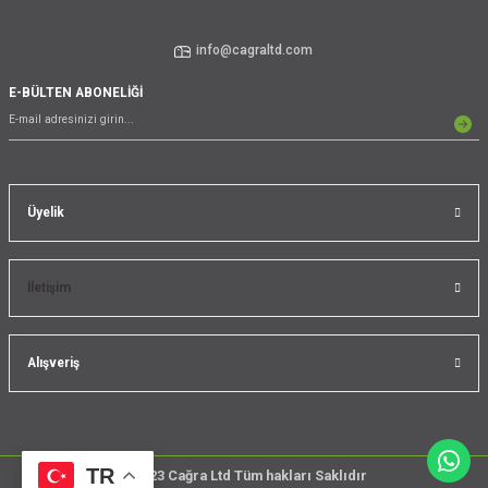
info@cagraltd.com
E-BÜLTEN ABONELİĞİ
Üyelik
İletişim
Alışveriş
TR
@2023 Cağra Ltd Tüm hakları Saklıdır