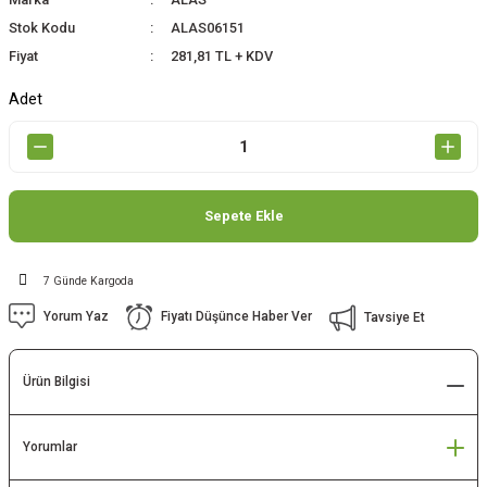
Stok Kodu
ALAS06151
Fiyat
281,81 TL + KDV
Adet
Sepete Ekle
7 Günde Kargoda
Yorum Yaz
Fiyatı Düşünce Haber Ver
Tavsiye Et
Ürün Bilgisi
Yorumlar