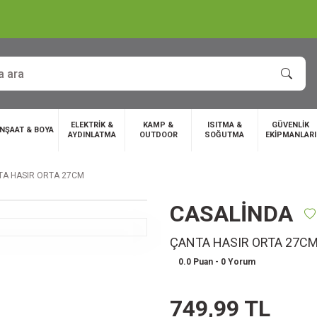
ELEKTRİK &
KAMP &
ISITMA &
GÜVENLİK
İNŞAAT & BOYA
AYDINLATMA
OUTDOOR
SOĞUTMA
EKİPMANLARI
TA HASIR ORTA 27CM
CASALİNDA
ÇANTA HASIR ORTA 27C
0.0 Puan - 0 Yorum
749,99 TL