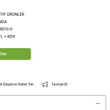
TİF ÜRÜNLER
NDA
9010-O
TL + KDV
 Ver
atı Düşünce Haber Ver
Tavsiye Et