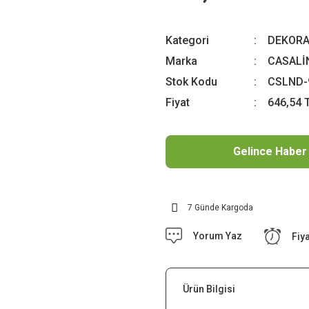
Kategori
DEKORA
Marka
CASALİ
Stok Kodu
CSLND-
Fiyat
646,54 
Gelince Haber
7 Günde Kargoda
Yorum Yaz
Fiy
Ürün Bilgisi