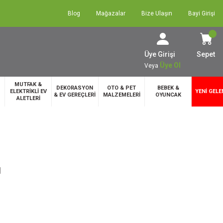
Blog
Mağazalar
Bize Ulaşın
Bayi Girişi
Üye Girişi
Sepet
Üye Ol
Veya
MUTFAK &
DEKORASYON
OTO & PET
BEBEK &
ELEKTRİKLİ EV
YENİ GELE
& EV GEREÇLERİ
MALZEMELERİ
OYUNCAK
ALETLERİ
M