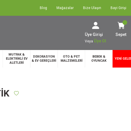
Blog
Mağazalar
Bize Ulaşın
Bayi Girişi
Üye Girişi
Sepet
Üye Ol
Veya
MUTFAK &
DEKORASYON
OTO & PET
BEBEK &
ELEKTRİKLİ EV
YENİ GELE
& EV GEREÇLERİ
MALZEMELERİ
OYUNCAK
ALETLERİ
İK