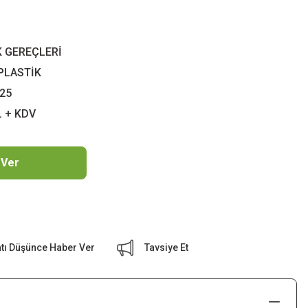
 GEREÇLERİ
PLASTİK
25
L + KDV
 Ver
atı Düşünce Haber Ver
Tavsiye Et