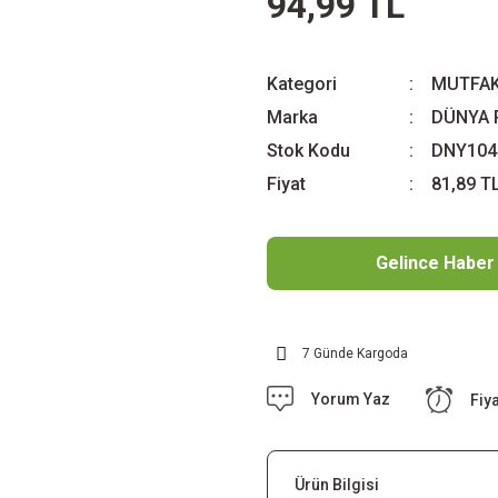
94,99 TL
Kategori
MUTFAK
Marka
DÜNYA 
Stok Kodu
DNY104
Fiyat
81,89 T
Gelince Haber
7 Günde Kargoda
Yorum Yaz
Fiy
Ürün Bilgisi