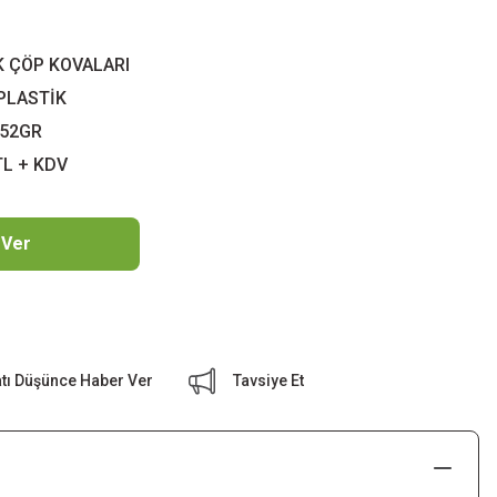
K ÇÖP KOVALARI
PLASTİK
52GR
TL + KDV
 Ver
atı Düşünce Haber Ver
Tavsiye Et