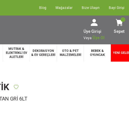
Blog
Mağazalar
Bize Ulaşın
Bayi Girişi
Üye Girişi
Sepet
Üye Ol
Veya
MUTFAK &
DEKORASYON
OTO & PET
BEBEK &
ELEKTRİKLİ EV
YENİ GELE
& EV GEREÇLERİ
MALZEMELERİ
OYUNCAK
ALETLERİ
İK
TAN GRİ 6LT