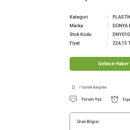
Kategori
PLASTİ
Marka
DÜNYA 
Stok Kodu
DNY010
Fiyat
224,13 
Gelince Haber
7 Günde Kargoda
Yorum Yaz
Fiy
Ürün Bilgisi