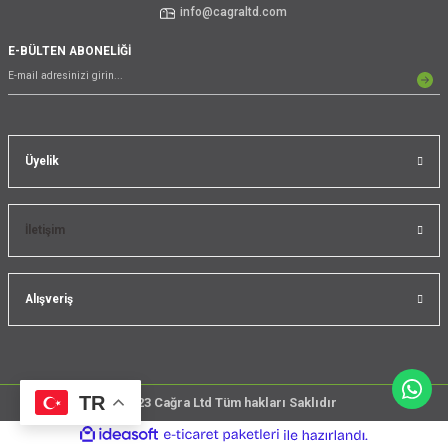
info@cagraltd.com
E-BÜLTEN ABONELİĞİ
Üyelik
İletişim
Alışveriş
TR
@2023 Cağra Ltd Tüm hakları Saklıdır
çember
ideasoft
ile
e-
üreticileri