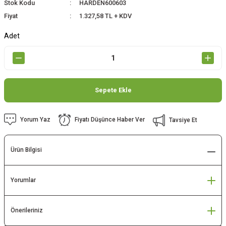
Stok Kodu
HARDEN600603
Fiyat
1.327,58 TL + KDV
Adet
Sepete Ekle
Yorum Yaz
Fiyatı Düşünce Haber Ver
Tavsiye Et
Ürün Bilgisi
Yorumlar
Önerileriniz