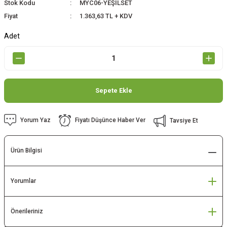
Stok Kodu
MYC06-YEŞİLSET
Fiyat
1.363,63 TL + KDV
Adet
Sepete Ekle
Yorum Yaz
Fiyatı Düşünce Haber Ver
Tavsiye Et
Ürün Bilgisi
Yorumlar
Önerileriniz