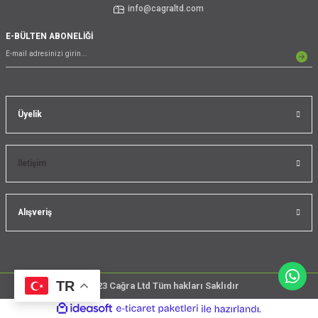
info@cagraltd.com
E-BÜLTEN ABONELİĞİ
Üyelik
İletişim
Alışveriş
TR
@2023 Cağra Ltd Tüm hakları Saklıdır
çember
ideasoft
ile
e-
üreticileri