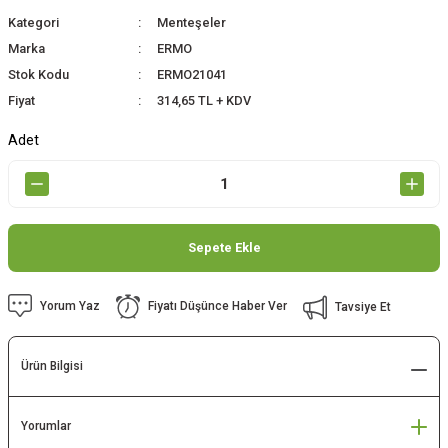
Kategori
Menteşeler
Marka
ERMO
Stok Kodu
ERMO21041
Fiyat
314,65 TL + KDV
Adet
Sepete Ekle
Yorum Yaz
Fiyatı Düşünce Haber Ver
Tavsiye Et
Ürün Bilgisi
Yorumlar