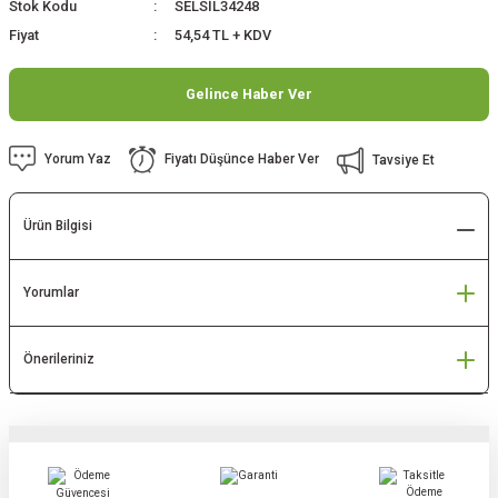
Stok Kodu
SELSİL34248
Fiyat
54,54 TL + KDV
Gelince Haber Ver
Yorum Yaz
Fiyatı Düşünce Haber Ver
Tavsiye Et
Ürün Bilgisi
Yorumlar
Önerileriniz