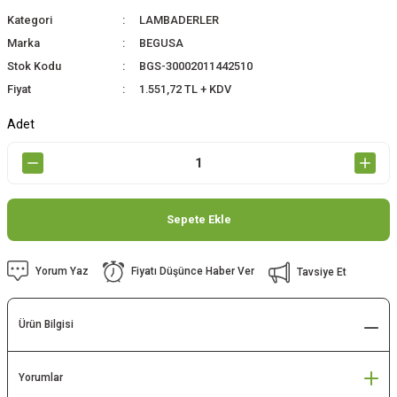
Kategori
LAMBADERLER
Marka
BEGUSA
Stok Kodu
BGS-30002011442510
Fiyat
1.551,72 TL + KDV
Adet
Sepete Ekle
Yorum Yaz
Fiyatı Düşünce Haber Ver
Tavsiye Et
Ürün Bilgisi
Yorumlar