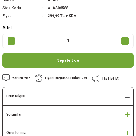
Stok Kodu
ALAS06588
Fiyat
299,99 TL + KDV
Adet
Sepete Ekle
Yorum Yaz
Fiyatı Düşünce Haber Ver
Tavsiye Et
Ürün Bilgisi
Yorumlar
Önerileriniz