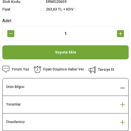
Stok Kodu
ERMO20659
Fiyat
263,63 TL + KDV
Adet
Sepete Ekle
Yorum Yaz
Fiyatı Düşünce Haber Ver
Tavsiye Et
Ürün Bilgisi
Yorumlar
Önerileriniz