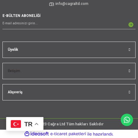
info@cagraltd.com
E-BÜLTEN ABONELİĞİ
Üyelik
İletişim
Alışveriş
TR
@2023 Cağra Ltd Tüm hakları Saklıdır
çember
ideasoft
ile
e-
üreticileri