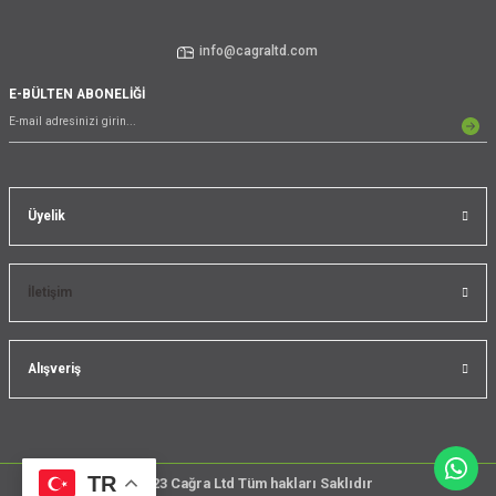
info@cagraltd.com
E-BÜLTEN ABONELİĞİ
Üyelik
İletişim
Alışveriş
TR
@2023 Cağra Ltd Tüm hakları Saklıdır