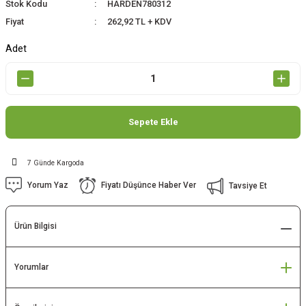
Stok Kodu
HARDEN780312
Fiyat
262,92 TL + KDV
Adet
Sepete Ekle
7 Günde Kargoda
Yorum Yaz
Fiyatı Düşünce Haber Ver
Tavsiye Et
Ürün Bilgisi
Yorumlar