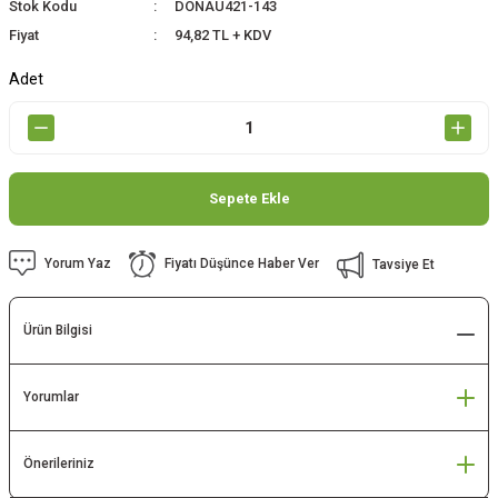
Stok Kodu
DONAU421-143
Fiyat
94,82 TL + KDV
Adet
Sepete Ekle
Yorum Yaz
Fiyatı Düşünce Haber Ver
Tavsiye Et
Ürün Bilgisi
Yorumlar
Önerileriniz