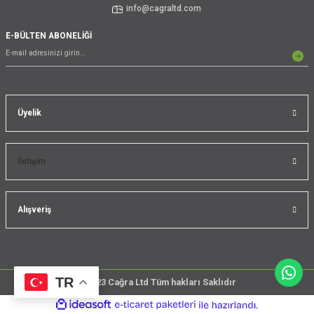
info@cagraltd.com
E-BÜLTEN ABONELİĞİ
Üyelik
İletişim
Alışveriş
TR
@2023 Cağra Ltd Tüm hakları Saklıdır
çember
ideasoft
ile
e-
üreticileri