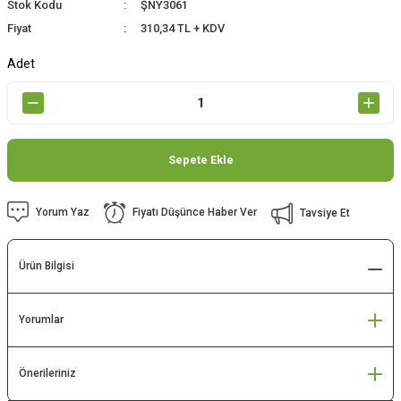
Stok Kodu
ŞNY3061
Fiyat
310,34 TL + KDV
Adet
Sepete Ekle
Yorum Yaz
Fiyatı Düşünce Haber Ver
Tavsiye Et
Ürün Bilgisi
Yorumlar
Önerileriniz