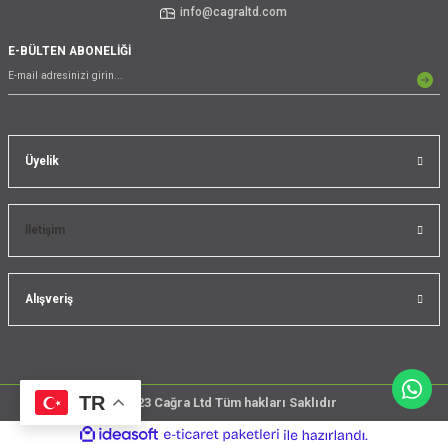
info@cagraltd.com
E-BÜLTEN ABONELİĞİ
Üyelik
İletişim
Alışveriş
TR
@2023 Cağra Ltd Tüm hakları Saklıdır
çember
ideasoft
ile
e-
üreticileri