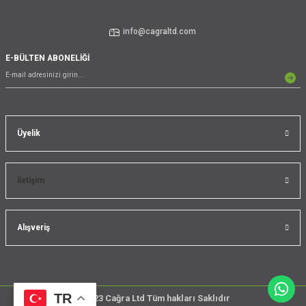
info@cagraltd.com
E-BÜLTEN ABONELİĞİ
Üyelik
İletişim
Alışveriş
TR
@2023 Cağra Ltd Tüm hakları Saklıdır