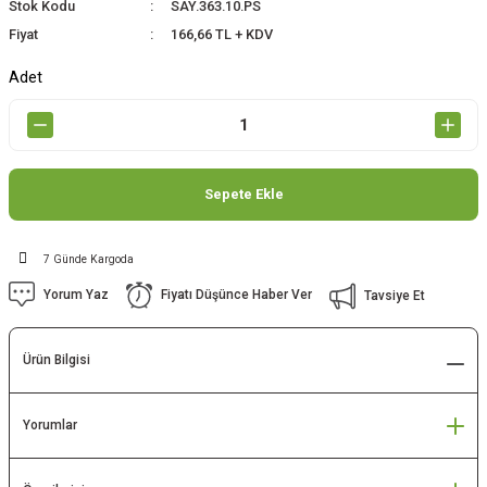
Stok Kodu
SAY.363.10.PS
Fiyat
166,66 TL + KDV
Adet
Sepete Ekle
7 Günde Kargoda
Yorum Yaz
Fiyatı Düşünce Haber Ver
Tavsiye Et
Ürün Bilgisi
Yorumlar