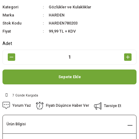
Kategori
Gözlükler ve Kulaklıklar
Marka
HARDEN
Stok Kodu
HARDEN780203
Fiyat
99,99 TL + KDV
Adet
Sepete Ekle
7 Günde Kargoda
Yorum Yaz
Fiyatı Düşünce Haber Ver
Tavsiye Et
Ürün Bilgisi