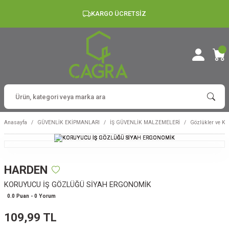
KARGO ÜCRETSİZ
Anasayfa
GÜVENLİK EKİPMANLARI
İŞ GÜVENLİK MALZEMELERİ
Gözlükler ve Ku
HARDEN
KORUYUCU İŞ GÖZLÜĞÜ SİYAH ERGONOMİK
0.0 Puan - 0 Yorum
109,99 TL