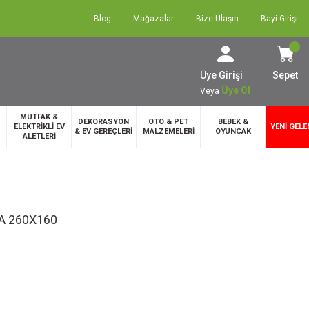
Blog
Mağazalar
Bize Ulaşın
Bayi Girişi
Üye Girişi
Sepet
Üye Ol
Veya
MUTFAK &
DEKORASYON
OTO & PET
BEBEK &
ELEKTRİKLİ EV
YENİ GELE
& EV GEREÇLERİ
MALZEMELERİ
OYUNCAK
ALETLERİ
A 260X160