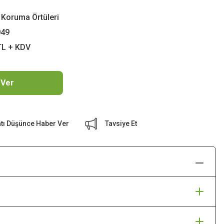
 Koruma Örtüleri
49
TL + KDV
 Ver
atı Düşünce Haber Ver
Tavsiye Et