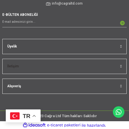
info@cagraltd.com
E-BÜLTEN ABONELİĞİ
Üyelik
İletişim
Alışveriş
TR
@2023 Cağra Ltd Tüm hakları Saklıdır
çember
ideasoft
ile
e-
üreticileri