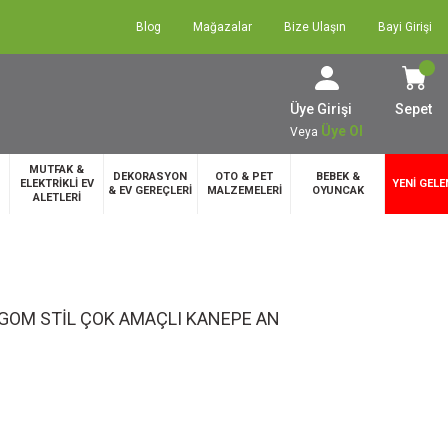
Blog
Mağazalar
Bize Ulaşın
Bayi Girişi
Üye Girişi
Sepet
Üye Ol
Veya
MUTFAK &
DEKORASYON
OTO & PET
BEBEK &
ELEKTRİKLİ EV
YENİ GELE
& EV GEREÇLERİ
MALZEMELERİ
OYUNCAK
ALETLERİ
GOM STİL ÇOK AMAÇLI KANEPE AN