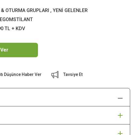
 & OTURMA GRUPLARI
,
YENİ GELENLER
EGOMSTİLANT
90 TL + KDV
 Ver
atı Düşünce Haber Ver
Tavsiye Et