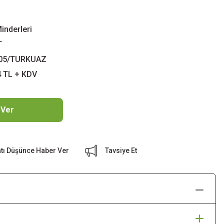
inderleri
T
05/TURKUAZ
4 TL + KDV
 Ver
atı Düşünce Haber Ver
Tavsiye Et