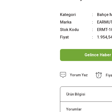
Kategori
Bahçe M
Marka
EARMU
Stok Kodu
ERMT-1
Fiyat
1.954,5
Gelince Haber
Yorum Yaz
Fiy
Ürün Bilgisi
Yorumlar