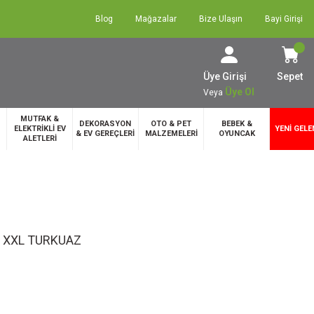
Blog
Mağazalar
Bize Ulaşın
Bayi Girişi
Üye Girişi
Sepet
Üye Ol
Veya
MUTFAK &
DEKORASYON
OTO & PET
BEBEK &
ELEKTRİKLİ EV
YENİ GELE
& EV GEREÇLERİ
MALZEMELERİ
OYUNCAK
ALETLERİ
 XXL TURKUAZ