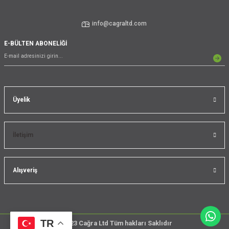
info@cagraltd.com
E-BÜLTEN ABONELİĞİ
Üyelik
İletişim
Alışveriş
TR
@2023 Cağra Ltd Tüm hakları Saklıdır