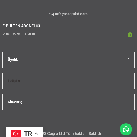
info@cagraltd.com
E-BÜLTEN ABONELİĞİ
Üyelik
İletişim
Alışveriş
TR
@2023 Cağra Ltd Tüm hakları Saklıdır