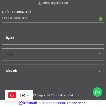
info@cagraltd.com
E-BÜLTEN ABONELİĞİ
Üyelik
İletişim
Alışveriş
TR
@2023 Cağra Ltd Tüm hakları Saklıdır
çember
ideasoft
ile
e-
üreticileri