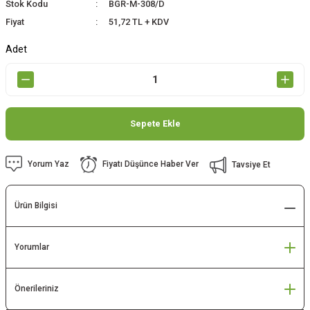
Stok Kodu
BGR-M-308/D
Fiyat
51,72 TL + KDV
Adet
Sepete Ekle
Yorum Yaz
Fiyatı Düşünce Haber Ver
Tavsiye Et
Ürün Bilgisi
Yorumlar
Önerileriniz