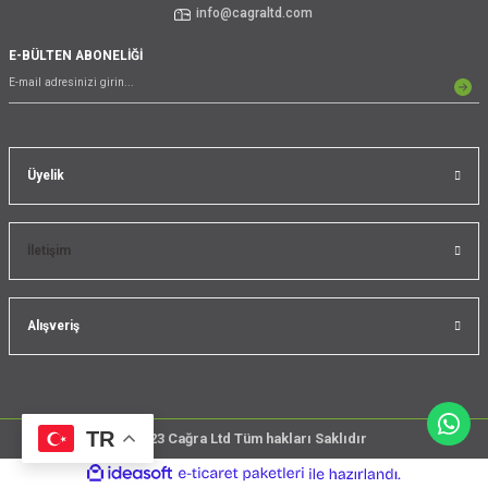
info@cagraltd.com
E-BÜLTEN ABONELİĞİ
Üyelik
İletişim
Alışveriş
TR
@2023 Cağra Ltd Tüm hakları Saklıdır
çember
ideasoft
ile
e-
üreticileri