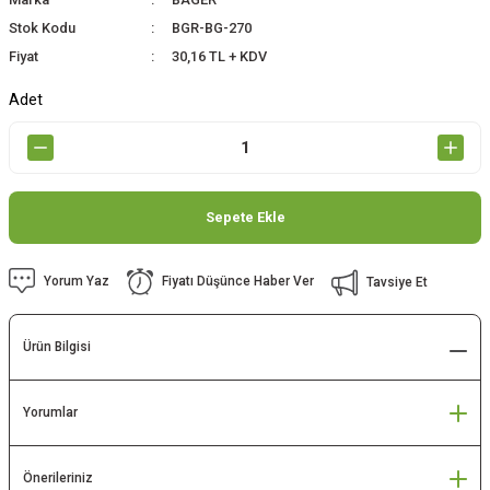
Stok Kodu
BGR-BG-270
Fiyat
30,16 TL + KDV
Adet
Sepete Ekle
Yorum Yaz
Fiyatı Düşünce Haber Ver
Tavsiye Et
Ürün Bilgisi
Yorumlar
Önerileriniz