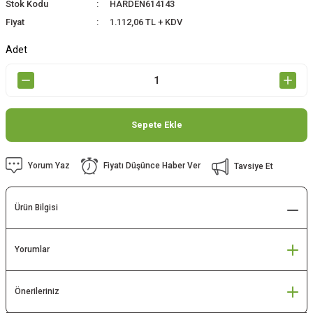
Stok Kodu
HARDEN614143
Fiyat
1.112,06 TL + KDV
Adet
Sepete Ekle
Yorum Yaz
Fiyatı Düşünce Haber Ver
Tavsiye Et
Ürün Bilgisi
Yorumlar
Önerileriniz