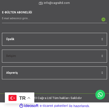
info@cagraltd.com
E-BÜLTEN ABONELİĞİ
Üyelik
İletişim
Alışveriş
TR
@2023 Cağra Ltd Tüm hakları Saklıdır
çember
ideasoft
ile
e-
üreticileri