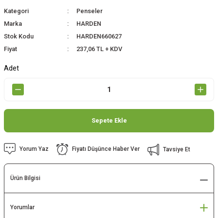
Kategori
Penseler
Marka
HARDEN
Stok Kodu
HARDEN660627
Fiyat
237,06 TL + KDV
Adet
Sepete Ekle
Yorum Yaz
Fiyatı Düşünce Haber Ver
Tavsiye Et
Ürün Bilgisi
Yorumlar