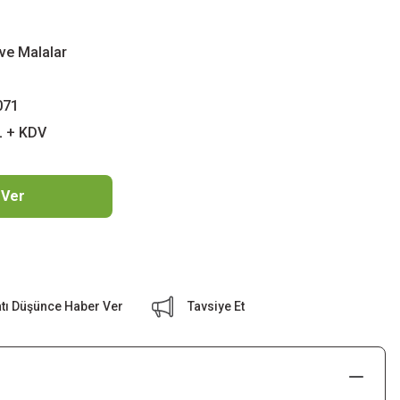
ve Malalar
071
L + KDV
 Ver
atı Düşünce Haber Ver
Tavsiye Et