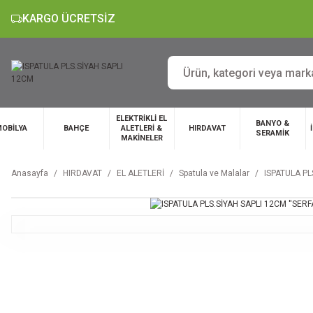
KARGO ÜCRETSİZ
ELEKTRİKLİ EL
BANYO &
OBİLYA
BAHÇE
ALETLERİ &
HIRDAVAT
SERAMİK
MAKİNELER
Anasayfa
HIRDAVAT
EL ALETLERİ
Spatula ve Malalar
ISPATULA PLS