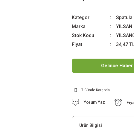
Kategori
Spatula 
Marka
YILSAN
Stok Kodu
YILSAN
Fiyat
34,47 T
Gelince Haber
7 Günde Kargoda
Yorum Yaz
Fiy
Ürün Bilgisi