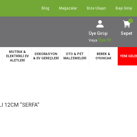
Blog
Mağazalar
Bize Ulaşın
Bayi Girişi
Üye Girişi
Sepet
Üye Ol
Veya
MUTFAK &
DEKORASYON
OTO & PET
BEBEK &
ELEKTRİKLİ EV
YENİ GELE
& EV GEREÇLERİ
MALZEMELERİ
OYUNCAK
ALETLERİ
 12CM ''SERFA''