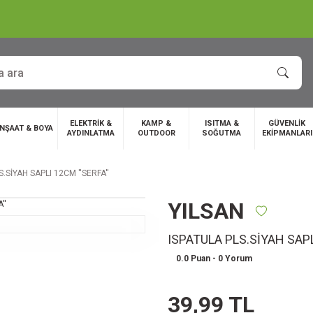
ELEKTRİK &
KAMP &
ISITMA &
GÜVENLİK
İNŞAAT & BOYA
AYDINLATMA
OUTDOOR
SOĞUTMA
EKİPMANLARI
.SİYAH SAPLI 12CM ''SERFA''
YILSAN
ISPATULA PLS.SİYAH SAPLI
0.0 Puan - 0 Yorum
39,99 TL