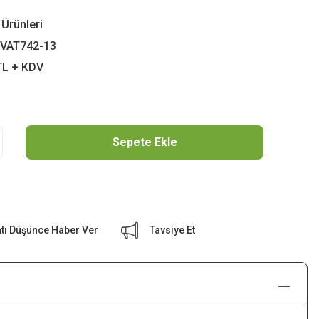
Ürünleri
VAT742-13
TL + KDV
Sepete Ekle
atı Düşünce Haber Ver
Tavsiye Et