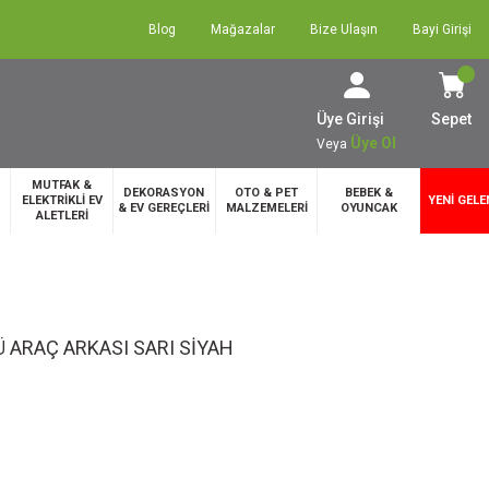
Blog
Mağazalar
Bize Ulaşın
Bayi Girişi
Üye Girişi
Sepet
Üye Ol
Veya
MUTFAK &
DEKORASYON
OTO & PET
BEBEK &
ELEKTRİKLİ EV
YENİ GELE
& EV GEREÇLERİ
MALZEMELERİ
OYUNCAK
ALETLERİ
 ARAÇ ARKASI SARI SİYAH