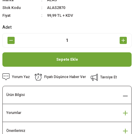
Stok Kodu
ALAS2870
Fiyat
99,99 TL + KDV
Adet
Sepete Ekle
Yorum Yaz
Fiyatı Düşünce Haber Ver
Tavsiye Et
Ürün Bilgisi
Yorumlar
Önerileriniz