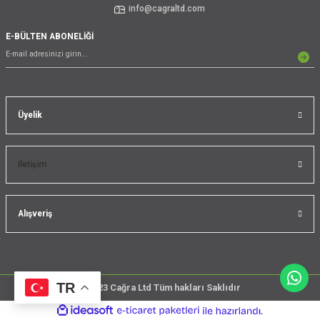
info@cagraltd.com
E-BÜLTEN ABONELİĞİ
Üyelik
İletişim
Alışveriş
TR
@2023 Cağra Ltd Tüm hakları Saklıdır
çember
ideasoft
ile
e-
üreticileri