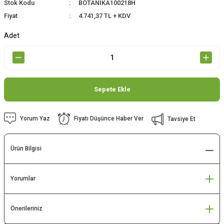
Stok Kodu
BOTANİKA100218H
Fiyat
4.741,37 TL + KDV
Adet
Sepete Ekle
Yorum Yaz
Fiyatı Düşünce Haber Ver
Tavsiye Et
Ürün Bilgisi
Yorumlar
Önerileriniz