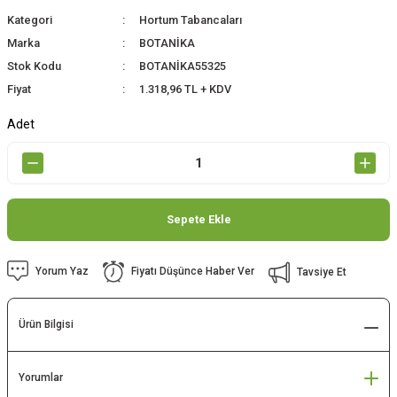
Kategori
Hortum Tabancaları
Marka
BOTANİKA
Stok Kodu
BOTANİKA55325
Fiyat
1.318,96 TL + KDV
Adet
Sepete Ekle
Yorum Yaz
Fiyatı Düşünce Haber Ver
Tavsiye Et
Ürün Bilgisi
Yorumlar