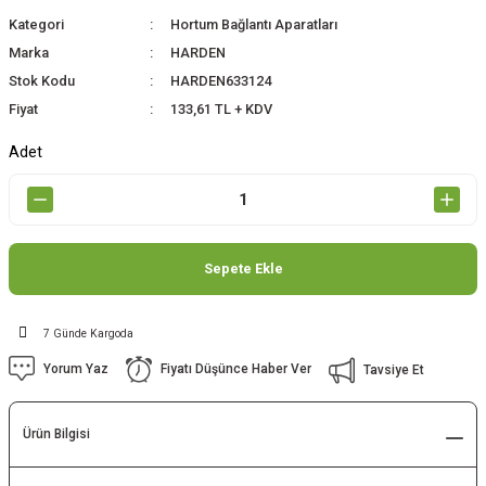
Kategori
Hortum Bağlantı Aparatları
Marka
HARDEN
Stok Kodu
HARDEN633124
Fiyat
133,61 TL + KDV
Adet
Sepete Ekle
7 Günde Kargoda
Yorum Yaz
Fiyatı Düşünce Haber Ver
Tavsiye Et
Ürün Bilgisi