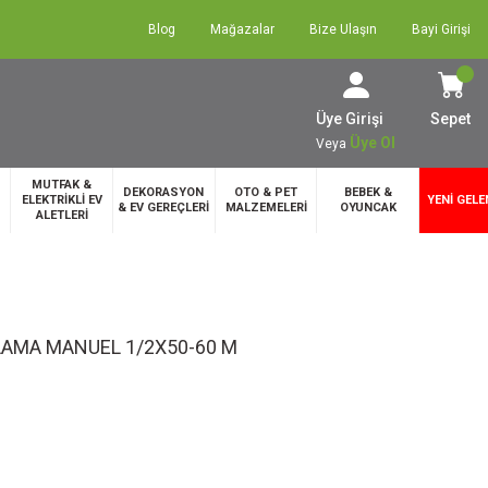
Blog
Mağazalar
Bize Ulaşın
Bayi Girişi
Üye Girişi
Sepet
Üye Ol
Veya
MUTFAK &
DEKORASYON
OTO & PET
BEBEK &
ELEKTRİKLİ EV
YENİ GELE
& EV GEREÇLERİ
MALZEMELERİ
OYUNCAK
ALETLERİ
AMA MANUEL 1/2X50-60 M