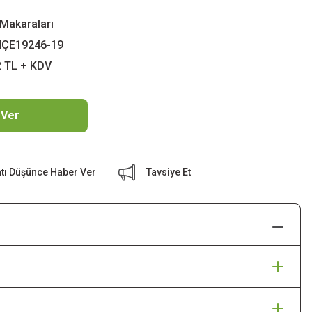
Makaraları
ÇE19246-19
2 TL + KDV
 Ver
atı Düşünce Haber Ver
Tavsiye Et