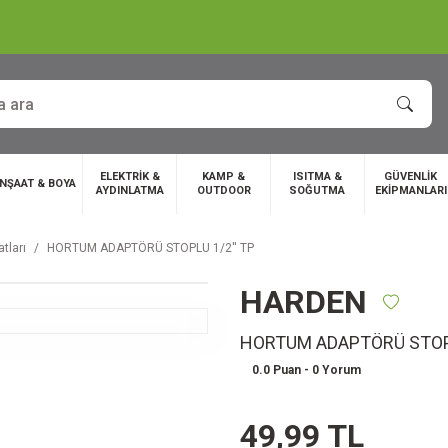
ELEKTRİK &
KAMP &
ISITMA &
GÜVENLİK
İNŞAAT & BOYA
AYDINLATMA
OUTDOOR
SOĞUTMA
EKİPMANLARI
tları
HORTUM ADAPTÖRÜ STOPLU 1/2'' TP
HARDEN
HORTUM ADAPTÖRÜ STOPL
0.0 Puan - 0 Yorum
49,99 TL