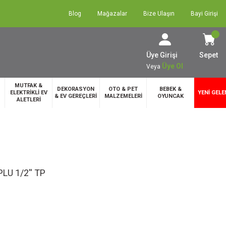
Blog
Mağazalar
Bize Ulaşın
Bayi Girişi
Üye Girişi
Sepet
Üye Ol
Veya
MUTFAK &
DEKORASYON
OTO & PET
BEBEK &
ELEKTRİKLİ EV
YENİ GELE
& EV GEREÇLERİ
MALZEMELERİ
OYUNCAK
ALETLERİ
U 1/2'' TP