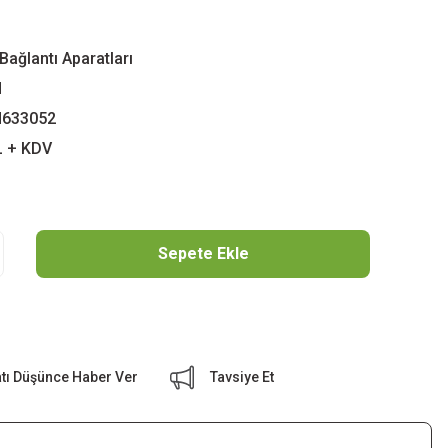
ağlantı Aparatları
N
633052
L + KDV
Sepete Ekle
atı Düşünce Haber Ver
Tavsiye Et