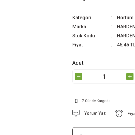
Kategori
Hortum B
Marka
HARDE
Stok Kodu
HARDEN
Fiyat
45,45 T
Adet
7 Günde Kargoda
Yorum Yaz
Fiy