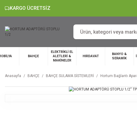
KARGO ÜCRETSİZ
ELEKTRİKLİ EL
BANYO &
OBİLYA
BAHÇE
ALETLERİ &
HIRDAVAT
SERAMİK
MAKİNELER
Anasayfa
BAHÇE
BAHÇE SULAMA SİSTEMLERİ
Hortum Bağlantı Apara