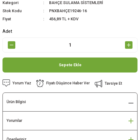
Kategori
BAHÇE SULAMA SİSTEMLERİ
Stok Kodu
PNXBAHÇE19246-16
Fiyat
456,89 TL + KDV
Adet
Sepete Ekle
Yorum Yaz
Fiyatı Düşünce Haber Ver
Tavsiye Et
Ürün Bilgisi
Yorumlar
Önerileriniz