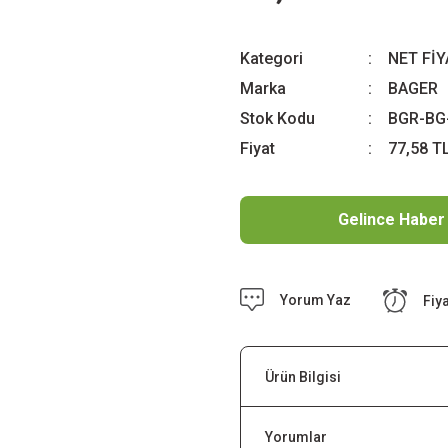
Kategori
NET Fİ
Marka
BAGER
Stok Kodu
BGR-BG
Fiyat
77,58 T
Gelince Haber
Yorum Yaz
Fiy
Ürün Bilgisi
Yorumlar