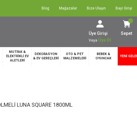
Blog
Mağazalar
Bize Ulaşın
Bayi Girişi
Üye Girişi
Sepet
Üye Ol
Veya
MUTFAK &
DEKORASYON
OTO & PET
BEBEK &
ELEKTRİKLİ EV
YENİ GELE
& EV GEREÇLERİ
MALZEMELERİ
OYUNCAK
ALETLERİ
BÖLMELİ LUNA SQUARE 1800ML