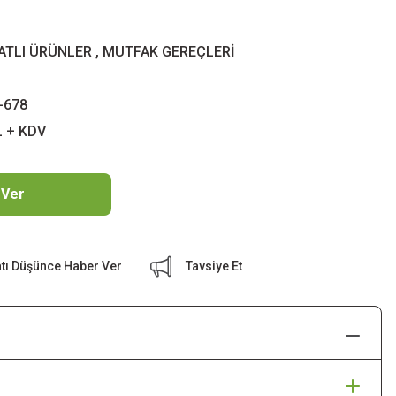
YATLI ÜRÜNLER
,
MUTFAK GEREÇLERİ
-678
L + KDV
 Ver
atı Düşünce Haber Ver
Tavsiye Et