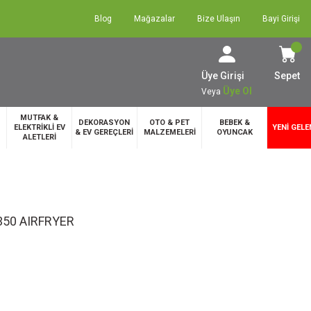
Blog
Mağazalar
Bize Ulaşın
Bayi Girişi
Üye Girişi
Sepet
Üye Ol
Veya
MUTFAK &
DEKORASYON
OTO & PET
BEBEK &
ELEKTRİKLİ EV
YENİ GELE
& EV GEREÇLERİ
MALZEMELERİ
OYUNCAK
ALETLERİ
350 AIRFRYER