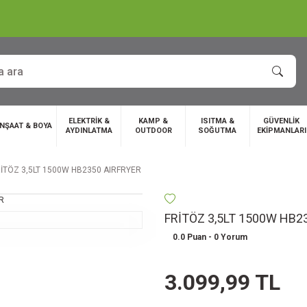
ELEKTRİK &
KAMP &
ISITMA &
GÜVENLİK
İNŞAAT & BOYA
AYDINLATMA
OUTDOOR
SOĞUTMA
EKİPMANLARI
İTÖZ 3,5LT 1500W HB2350 AIRFRYER
FRİTÖZ 3,5LT 1500W HB2
0.0 Puan - 0 Yorum
3.099,99 TL