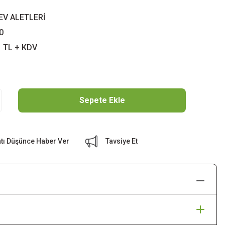
EV ALETLERİ
0
1 TL + KDV
Sepete Ekle
atı Düşünce Haber Ver
Tavsiye Et