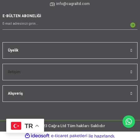
info@cagraltd.com
E-BÜLTEN ABONELİĞİ
Üyelik
İletişim
Alışveriş
TR
@2023 Cağra Ltd Tüm hakları Saklıdır
çember
ideasoft
ile
e-
üreticileri