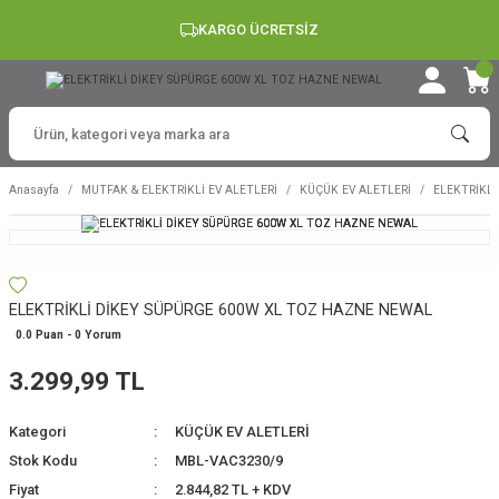
KARGO ÜCRETSİZ
Anasayfa
MUTFAK & ELEKTRİKLİ EV ALETLERİ
KÜÇÜK EV ALETLERİ
ELEKTRİKL
ELEKTRİKLİ DİKEY SÜPÜRGE 600W XL TOZ HAZNE NEWAL
0.0 Puan - 0 Yorum
3.299,99 TL
Kategori
KÜÇÜK EV ALETLERİ
Stok Kodu
MBL-VAC3230/9
Fiyat
2.844,82 TL + KDV