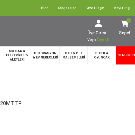
Blog
Mağazalar
Bize Ulaşın
Bayi Girişi
Üye Girişi
Sepet
Üye Ol
Veya
MUTFAK &
DEKORASYON
OTO & PET
BEBEK &
ELEKTRİKLİ EV
YENİ GELE
& EV GEREÇLERİ
MALZEMELERİ
OYUNCAK
ALETLERİ
 20MT TP