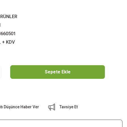
ÜRÜNLER
N
660501
L + KDV
Sepete Ekle
atı Düşünce Haber Ver
Tavsiye Et