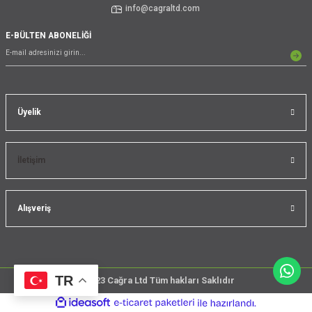
info@cagraltd.com
E-BÜLTEN ABONELİĞİ
Üyelik
İletişim
Alışveriş
TR
@2023 Cağra Ltd Tüm hakları Saklıdır
çember
ideasoft
ile
e-
üreticileri