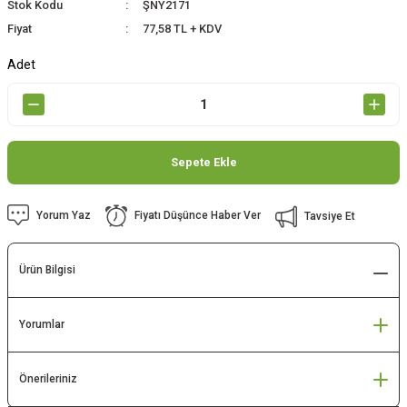
Stok Kodu
ŞNY2171
Fiyat
77,58 TL + KDV
Adet
Sepete Ekle
Yorum Yaz
Fiyatı Düşünce Haber Ver
Tavsiye Et
Ürün Bilgisi
Yorumlar
Önerileriniz