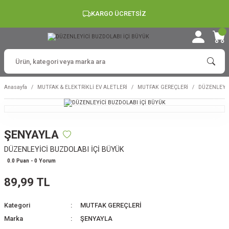
KARGO ÜCRETSİZ
Anasayfa
MUTFAK & ELEKTRİKLİ EV ALETLERİ
MUTFAK GEREÇLERİ
DÜZENLEYİC
ŞENYAYLA
DÜZENLEYİCİ BUZDOLABI İÇİ BÜYÜK
0.0 Puan - 0 Yorum
89,99 TL
Kategori
MUTFAK GEREÇLERİ
Marka
ŞENYAYLA