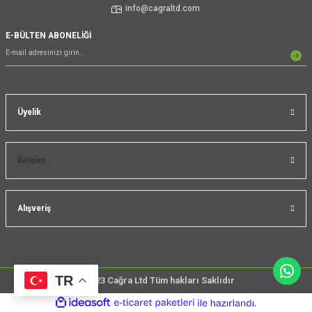
info@cagraltd.com
E-BÜLTEN ABONELİĞİ
Üyelik
İletişim
Alışveriş
TR
@2023 Cağra Ltd Tüm hakları Saklıdır
çember
ideasoft
ile
e-
üreticileri