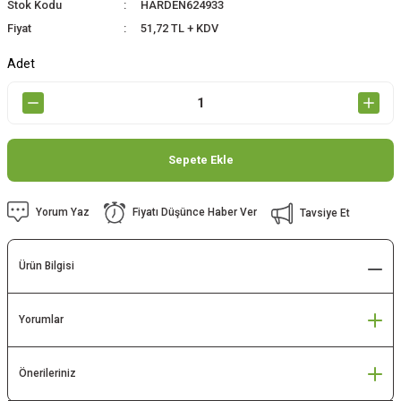
Stok Kodu
HARDEN624933
Fiyat
51,72 TL + KDV
Adet
Sepete Ekle
Yorum Yaz
Fiyatı Düşünce Haber Ver
Tavsiye Et
Ürün Bilgisi
Yorumlar
Önerileriniz