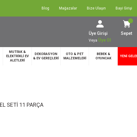
Blog
Mağazalar
Bize Ulaşın
Bayi Girişi
Üye Girişi
Sepet
Üye Ol
Veya
MUTFAK &
DEKORASYON
OTO & PET
BEBEK &
ELEKTRİKLİ EV
YENİ GELE
& EV GEREÇLERİ
MALZEMELERİ
OYUNCAK
ALETLERİ
EL SETİ 11 PARÇA