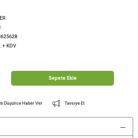
ER
N
625628
L + KDV
Sepete Ekle
atı Düşünce Haber Ver
Tavsiye Et