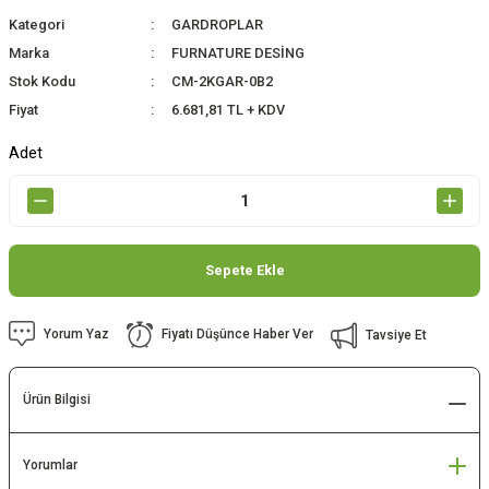
Kategori
GARDROPLAR
Marka
FURNATURE DESİNG
Stok Kodu
CM-2KGAR-0B2
Fiyat
6.681,81 TL + KDV
Adet
Sepete Ekle
Yorum Yaz
Fiyatı Düşünce Haber Ver
Tavsiye Et
Ürün Bilgisi
Yorumlar